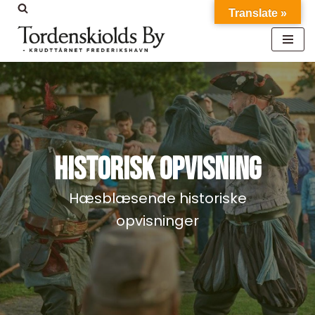
Translate »
Spring
til
indhold
HISTORISK OPVISNING
Hæsblæsende historiske
opvisninger